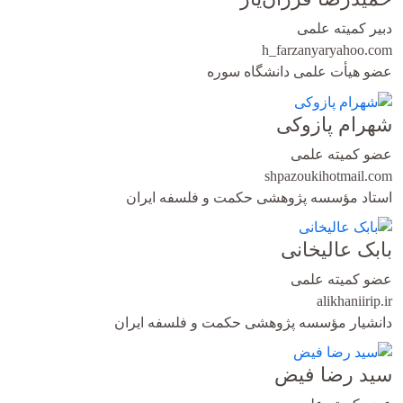
دبیر کمیته علمی
h_farzanyar
yahoo.com
عضو هیأت علمی دانشگاه سوره
شهرام پازوکی
عضو کمیته علمی
shpazouki
hotmail.com
استاد مؤسسه پژوهشی حکمت و فلسفه ایران
بابک عالیخانی
عضو کمیته علمی
alikhani
irip.ir
دانشیار مؤسسه پژوهشی حکمت و فلسفه ایران
سید رضا فیض