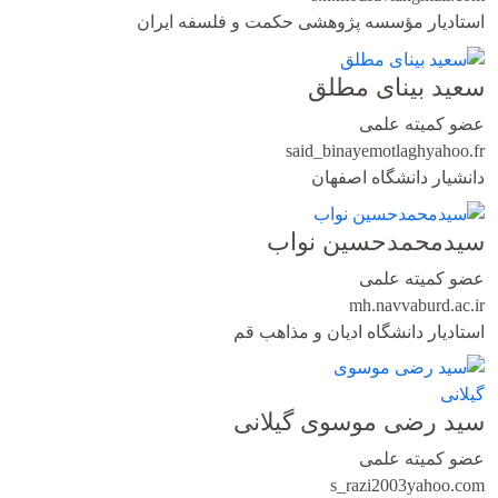
استادیار مؤسسه پژوهشی حکمت و فلسفه ایران
سعید بینای مطلق
عضو کمیته علمی
said_binayemotlagh
yahoo.fr
دانشیار دانشگاه اصفهان
سیدمحمدحسین نواب
عضو کمیته علمی
mh.navvab
urd.ac.ir
استادیار دانشگاه ادیان و مذاهب قم
سید رضی موسوی گیلانی
عضو کمیته علمی
s_razi2003
yahoo.com